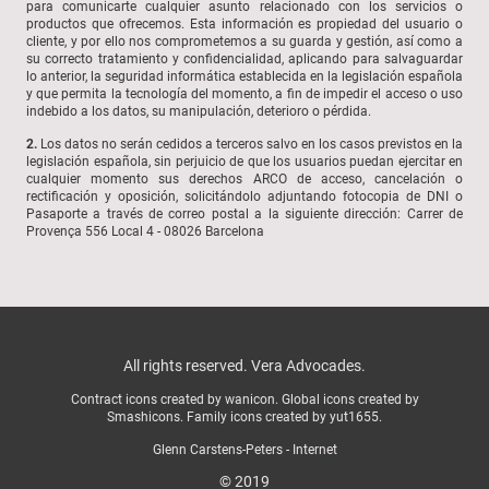
para comunicarte cualquier asunto relacionado con los servicios o
productos que ofrecemos. Esta información es propiedad del usuario o
cliente, y por ello nos comprometemos a su guarda y gestión, así como a
su correcto tratamiento y confidencialidad, aplicando para salvaguardar
lo anterior, la seguridad informática establecida en la legislación española
y que permita la tecnología del momento, a fin de impedir el acceso o uso
indebido a los datos, su manipulación, deterioro o pérdida.
2.
Los datos no serán cedidos a terceros salvo en los casos previstos en la
legislación española, sin perjuicio de que los usuarios puedan ejercitar en
cualquier momento sus derechos ARCO de acceso, cancelación o
rectificación y oposición, solicitándolo adjuntando fotocopia de DNI o
Pasaporte a través de correo postal a la siguiente dirección: Carrer de
Provença 556 Local 4 - 08026 Barcelona
All rights reserved. Vera Advocades.
Contract icons created by wanicon. Global icons created by
Smashicons. Family icons created by yut1655.
Glenn Carstens-Peters - Internet
© 2019